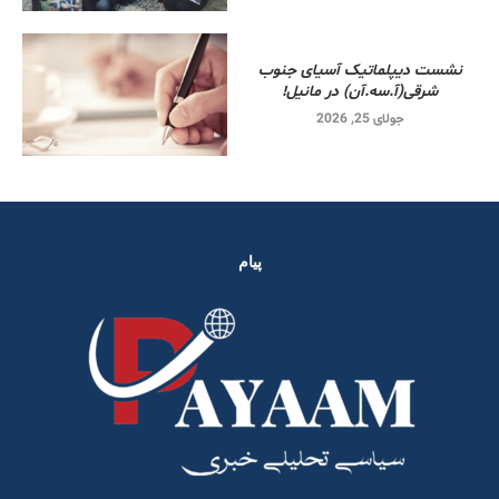
نشست دیپلماتیک آسیای جنوب
شرقی‌(آ.سه.آن) در مانیل!
جولای 25, 2026
پیام