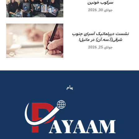
سرکوب خونین
جولای 30, 2026
نشست دیپلماتیک آسیای جنوب
شرقی‌(آ.سه.آن) در مانیل!
جولای 25, 2026
پیام