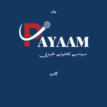
پیام
گالری