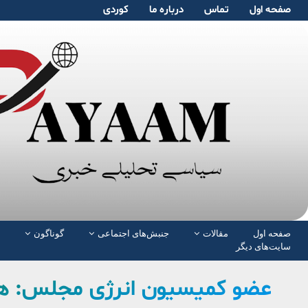
صفحە اول
تماس
دربارە ما
کوردی
صفحە اول
مقالات
جنبش‌های اجتماعی
گوناگون
سایت‌های دیگر
عضو کمیسیون انرژی مجلس: هنو