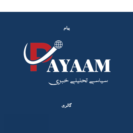
پیام
گالری