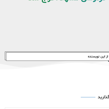
ز این نویسندە
گذارید