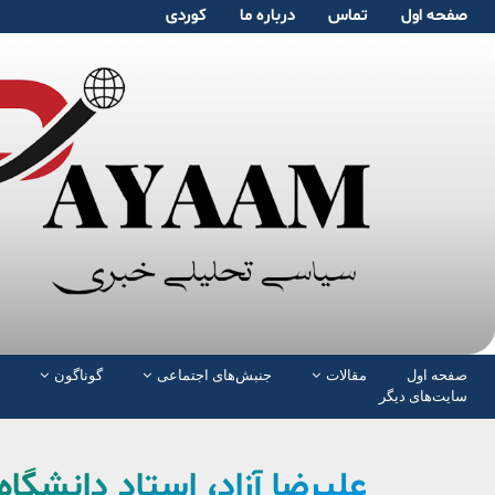
صفحە اول
تماس
دربارە ما
کوردی
صفحە اول
مقالات
جنبش‌های اجتماعی
گوناگون
سایت‌های دیگر
علیرضا آزاد، استاد دانشگ