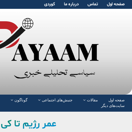
صفحە اول
تماس
دربارە ما
کوردی
صفحە اول
مقالات
جنبش‌های اجتماعی
گوناگون
سایت‌های دیگر
عمر رژیم تا ک