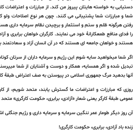
دستیابی به خواسته هایتان پیروز من کند. از مبارزات و اعتراضات کارگ
شما و مبارزات شما پشتیبانی می کنند. چون هر نوع اصلاحات ولو ک
رفتن هرگونه ظلم و ستم و استثمار و برچیدن نظام سرمایه داری هستند
را فدای منافع طمعکارانهٔ خود می نمایند. کارگران خواهان برابری و 
هستند و خواهان جامعه ای هستند که در آن انسان آزاد و سعادتمند باش
اگر شما میخواهید سایه شوم این رژیم و سرمایه داران از سرتان کوت
تبدیل شده و اگر همسایه، همکار و دوست و آشنایان از شما میپرسن
آنها بدهید مرگ جمهوری اسلامی در پیوستن به صف اعتراض طبقهٔ ک
روزی که مبارزات و اعتراضات ما گسترش یابند، متحد شویم، از کارگ
عمومی طبقهٔ کارگر یعنی شعار «آزادی، برابری، حکومت کارگری» متحد
آن روز دیگر طومار عمر ننگین سرمایه و سرمایه داری و رژیم جنگلی 
زنده باد آزادی، برابری، حکومت کارگری!