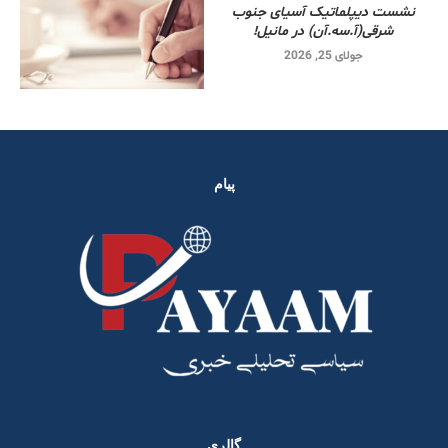
نشست دیپلماتیک آسیای جنوب
شرقی‌(آ.سه.آن) در مانیل!
جولای 25, 2026
پیام
گالری