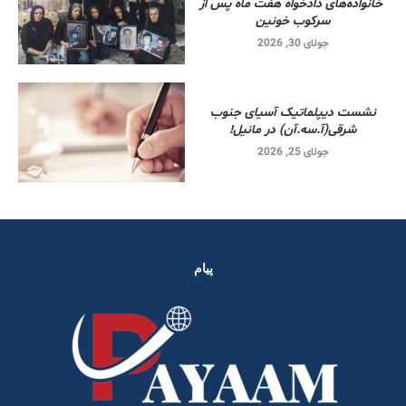
خانواده‌های دادخواه هفت ماه پس از
سرکوب خونین
جولای 30, 2026
نشست دیپلماتیک آسیای جنوب
شرقی‌(آ.سه.آن) در مانیل!
جولای 25, 2026
پیام