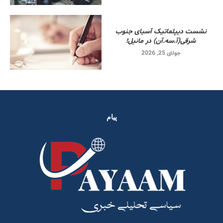
نشست دیپلماتیک آسیای جنوب
شرقی‌(آ.سه.آن) در مانیل!
جولای 25, 2026
پیام