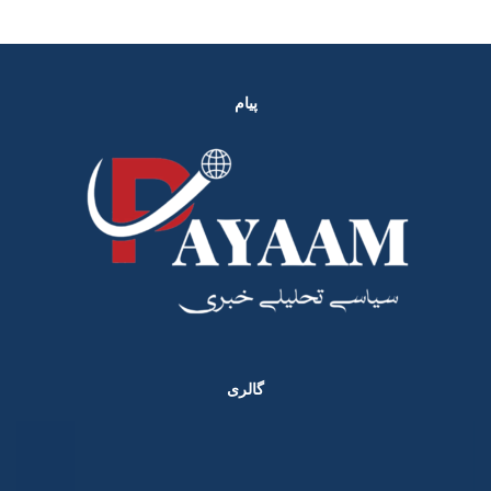
پیام
گالری