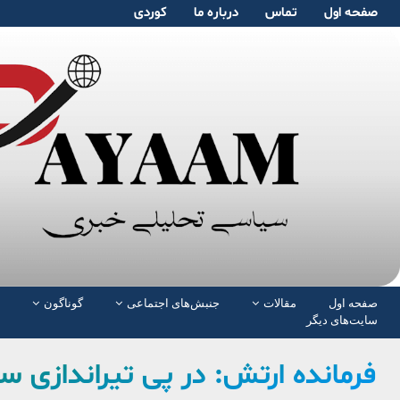
صفحە اول
تماس
دربارە ما
کوردی
صفحە اول
مقالات
جنبش‌های اجتماعی
گوناگون
سایت‌های دیگر
فرمانده ارتش: در پی تیراندازی سر