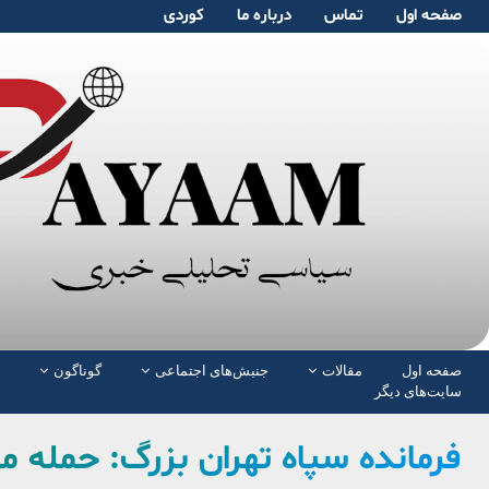
صفحە اول
تماس
دربارە ما
کوردی
صفحە اول
مقالات
جنبش‌های اجتماعی
گوناگون
سایت‌های دیگر
فرمانده سپاه تهران بزرگ: حمله م