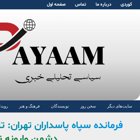
کوردی
دربارە ما
تماس
صفحە اول
سایت‌های دیگر
سخن روز
نویسندگان
فرهنگ و هنر
رویدا
فرمانده سپاه پاسداران تهران: ت
دشمن وارونه 