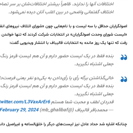
اختلافات آنها را ندارند. ظاهراً بیشتر اختلافات‌شان بر سر 
اختلاف گفتمانی واضحی در بین اغلب آنان دیده نمی‌شود.
اصولگرایان حداقل با سه لیست و با نام‌هایی چون «شورای ائتلاف نیروهای انقلا
«لیست شورای وحدت اصولگرایان» در انتخابات شرکت کردند که تنها خواندن عن
رفت که تنها یک روز مانده به انتخابات قالیباف با انتشار ویدیویی گفت:
بنده فقط در یک لیست حضور دارم و آن هم
لیستِ قرمز رنگ
ی
جعلی اشتباه نگیرید.
خالی‌گذاشتن برگه رأی یا رأی‌دادن به یکی‌دو نفر یعنی فرصت‌د
بنده فقط در یک لیست حضور دارم و آن هم لیستِ قرمز رنگ 
جعلی اشتباه نگیرید.
قدردان لطف و محبت شما هستم
twitter.com/L3VaxArEr6
— محمدباقر قالیباف (@mb_ghalibaf)
February 29, 2024
چنانکه اشاره شد حداد عادل نیز لیست‌های دیگر را خلق‌الساعه و غیراصیل دان