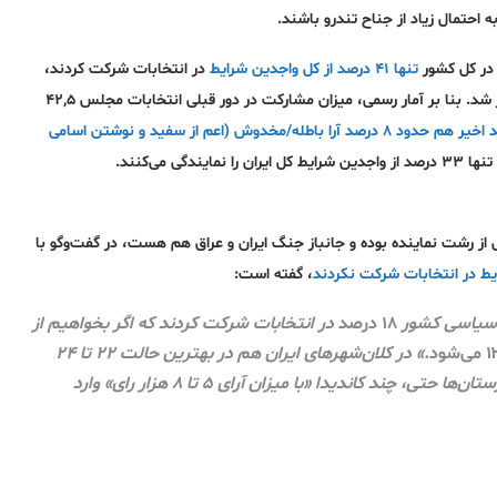
احتمال زیاد از جناح تندرو باشند.
 در کل کشور
تنها ۴۱ درصد از کل واجدین شرایط
در انتخابات شرکت کردند،
یعنی ۱۱ اسفند کم‌رونق‌ترین انتخابات مجلس در ایام بعد از انقلاب ۱۳۵۷برگزار شد. بنا بر آمار رسمی، میزان مشارکت در دور قبلی انتخابات مجلس ۴۲,۵
وزیر کشور دولت ابراهیم رئیسی اعلام کرده از ۴۱ درصد اخیر هم حدود ۸ درصد آرا باطله/مخدوش (اعم از سفید و نوشتن اسامی
 می‌کنند.
از رشت نماینده بوده و جانباز جنگ ایران و عراق هم هست، در گفت‌وگو با
نکردند
، گفته است:
۱۸ درصد
در انتخابات شرکت کردند که اگر بخواهیم از
.» در کلان‌شهرهای ایران هم در بهترین حالت ۲۲ تا ۲۴
درصد واجدین شرایط در انتخابات شرکت کردند. در برخی شهرستان‌ها حتی، چند کاندیدا «با میزان آرای ۵ تا ۸ هزار رای» وارد