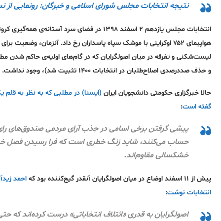
نتیجه انتخابات مجلس شورای اسلامی و خبرگان: رونمایی از 
هواپیمای ۷۵۲ اوکراینی با موشک سپاه پاسداران رخ ‌داد. آنزمان، وضعیت برای اصولگرایان، بر خلاف اصلاح‌طلبان و اعتدالیون، پررونق و دلخواه بود و خبری از
لیست‌شکنی
و تفرقه در میان اصولگرایان که در گام‌های اولیه‌ی حاکم شدن م
و حذف صددرصدی اصلاح‌طلبان در انتخابات ۱۴۰۰ تثبیت شد)، وجود نداشت.
حالا خبرگزاری حکومتی دانشجویان ایران
گفته است
:
پیشی گرفتن برخی اسامی در جذب آرای مردمی صندوق‌های رای ا
حساب می‌کنند، شاید زنگ خطری است که فرا رسیدن فصل 
خشکسالی مقاوم‌اند.
پیش از ۱۱ اسفند اوضاع در میان اصولگرایان آنقدر گیج‌کننده بود که
احمد زیدآب
انتخابات نوشت
:
اصولگرایان به قدری «ائتلاف انتخاباتی» درست کرده‌اند که حت