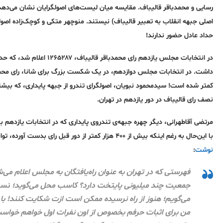
رسایی و محمدباقر قالیباف. مقایسه میان لیست‌های اصولگرایان نشان می‌دهد ث
اصلی جبهه انقلاب به تعبیر قالیباف) نیستند. منوچهر متکی و کوچک‌زاده اصولگ
حداد عادل حضور ندارند!
در انتخابات مجلس یازدهم رای محمدباقر قالیباف،
۱۲۶۵۲۸۷
داشت. در انتخابات مجلس دوازدهم، در یک شکست بزرگ برای شانا، رای محمد
کمتر شده است
! سیدمحمود نبویان، اصولگرای تندرو از جبهه پایداری، که بیشتری
نصف رای قالیباف در دور یازدهم در تهران.
مرتضی آقاطهرانی، دیگر چهره جبهه‌ی تندروی پایداری که در انتخابات یازدهم با نزدیک ۸۷۰ هزار رای نفر سوم شد
با این‌حال به رغم اینکه بیش از ۴۰۰ هزار کمتر از دور قبل رای بدست آورده، توانست مستقیم نماینده تهران شود. در چنین شرایطی است که
نوشت
:
فهرستی که در تهران به عنوان راه‌یافتگان به مجلس اعلام می‌
جمعیت چند میلیونی پایتخت دارد؟ کاسب محل می‌گوید؛
نسب
می‌گویم؛ هنوز از راه نرسیده ممکن است ازت شکایت کنند! با 
من برای اثبات حرفم بخصوص از اون نفرات اول خواهم خواست ک