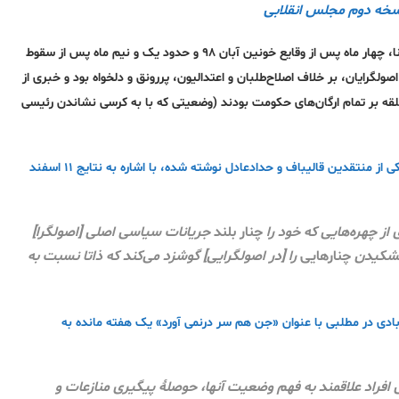
نسخه دوم مجلس انقلابی
انتخابات مجلس یازدهم ۲ اسفند ۱۳۹۸ در فضای سرد آستانه‌ی همه‌گیری کرونا، چهار ماه پس از وقایع خونین آبان ۹۸ و حدود یک و نیم ماه پس از سقوط
طلقه بر تمام ارگان‌های حکومت بودند (وضعیتی که با به کرسی نشاندن رئیسی
(ایسنا) در مطلبی که به نظر به قلم یکی از منتقدین قالیباف و حدادعادل نوشته شده، با اشاره به نتایج ۱۱ اسفند
ز چهره‌هایی که خود را
چنار بلند
جریانات سیاسی اصلی [اصولگرا]
خشکیدن
چنارهایی
را [در اصولگرایی] گوشزد می‌کند که ذاتا نسبت به
ادی در مطلبی با عنوان «جن هم سر درنمی آورد» یک هفته مانده به
ی افراد علاقمند به فهم وضعیت آنها، حوصلۀ پیگیری منازعات و