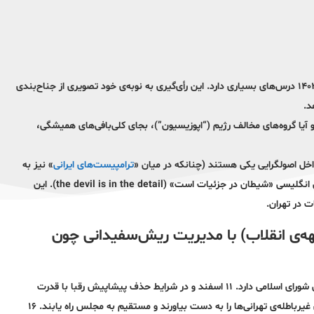
حتی اگر آمار حکومتی را اساس تحلیل قرار دهیم، نتایج «انتخابات» ۱۱ اسفند ۱۴۰۲ درس‌های بسیاری دارد. این رأی‌گیری به نوبه‌ی خود تصویری از جناح‌بندی
د.
 و آیا گروه‌های مخالف رژیم (“اپوزیسیون”)، بجای کلی‌بافی‌های همیشگی،
داخل اصولگرایی یکی هستند (چنانکه در میان «
ترامپیست‌های ایرانی
» نیز به
شدت رایج است) از ارائه تحلیل دقیق و باریک‌بینانه طفره رفت. به قول آن مثل انگلیسی «شیطان در جزئیات است» (the devil is in the detail). این
ت در تهران.
ی انقلاب) با مدیریت ریش‌سفیدانی چون
حوزه‌ی انتخابیه تهران، ری، شمیرانات، اسلامشهر و پردیس ۳۰ سهم در مجلس شورای اسلامی دارد. ۱۱ اسفند و در شرایط حذف پیشاپیش رقبا با قدرت
شورای نگهبان، ۱۴ نفر از اصولگرایان توانستند بنابر آمار رسمی ۲۰ درصد از آرای غیرباطله‌ی تهرانی‌ها را به دست بیاورند و مستقیم به مجلس راه یابند. ۱۶