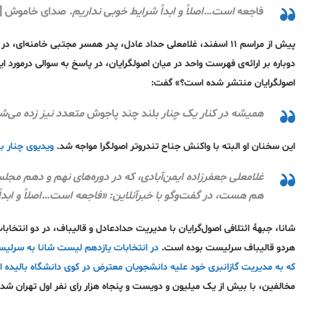
فاجعه
است…اصلاً و ابداً شرایط خوبی نداریم.
صدای خاموش [م
پیش از مراسم ۱۱ اسفند، غلامعلی حداد عادل، پدر همسر مجتبی خامنه‌ای، در نشست خبری
اصولگرایان منتشر شده است؟» گفت:
همیشه در کنار یک چنار
بلند چند پاجوش
متعدد نیز زده می‌ش
این سخنان او البته با واکنش جناح تندروتر اصولگرا مواجه شد.
ویدیوی چنار بل
غلامعلی جعفرزاده ایمن‌آبادی، که در دوره‌های نهم و دهم مجل
هم هست، در گفت‌وگو با خبرآنلاین: «فاجعه است…اصلاً و ابد
شانا،
جبههٔ ائتلافی اصول‌گرایان با مدیریت حدادعادل و قالیباف، در دو انتخا
هردو قالیباف سرلیست بوده است.
در انتخابات یازدهم لیست شانا به سرلیستی محمدباقر قالیباف ه
که به مدیریت گازانبری خود علیه دانشجویان معترض در کوی دانشگاه بالیده 
مخالفین، با بیش از یک میلیون و دویست و پنجاه هزار رای نفر اول تهران شد.