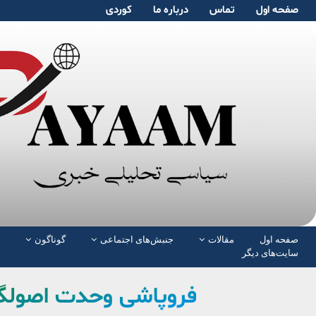
صفحە اول
تماس
دربارە ما
کوردی
صفحە اول
مقالات
جنبش‌های اجتماعی
گوناگون
سایت‌های دیگر
فروپاشی وحدت اصولگرا