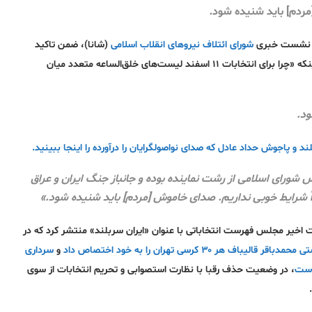
ردم] باید شنیده شود
.
شورای ائتلاف نیروهای انقلاب اسلامی
(شانا)، ضمن تاکید
دوباره بر ارائه‌ی فهرست واحد در میان اصولگرایان، در پاسخ به سوالی درمورد اینکه «چرا برای انتخابات ۱۱ اسفند لیست‌های خلق‌الساعه متعدد میان
ود.
ند و پاجوش حداد عادل که صدای نواصولگرایان را درآورده را اینجا ببینید.
س شورای اسلامی از رشت نماینده بوده و جانباز جنگ ایران و عراق
اً شرایط خوبی نداریم. صدای خاموش [مردم] باید شنیده شود.»
بات اخیر مجلس فهرست انتخاباتی با عنوان «ایران سربلند» منتشر کرد که در
ر ۳۰ کرسی تهران را به خود اختصاص داد
و
سرداری
است
، در وضعیت حذف رقبا با نظارت استصوابی و تحریم انتخابات از سوی