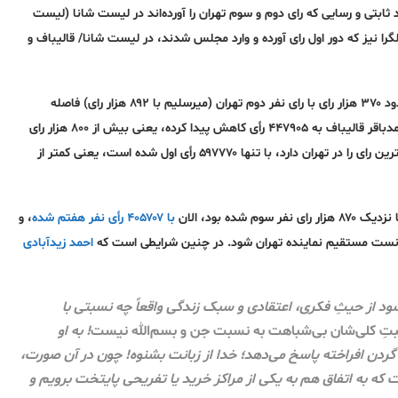
ابتی و رسایی که رای دوم و سوم تهران را آورده‌اند در لیست شانا (لیست
را نیز که دور اول رای آورده‌ و وارد مجلس شدند، در لیست شانا/ قالیباف و
اعلام شد، که حدود ۳۷۰ هزار رای با رای نفر دوم تهران (میرسلیم با ۸۹۲ هزار رای) فاصله
باقر قالیباف به
۴۴۷۹۰۵
رأی کاهش پیدا کرده، یعنی
بیش از ۸۰۰ هزار رای
ن رای را در تهران دارد، با تنها
۵۹۷۷۷۰
رأی اول شده است، یعنی کمتر از
ه بود، الان
با ۴۰۵۷۰۷ رأی نفر هفتم شده
، و
احمد زیدآبادی
شود از حیثِ فکری، اعتقادی و سبک زندگی واقعاً چه نسبتی با
ت‌ِ کلی‌شان بی‌شباهت به نسبت جن و بسم‌الله نیست
! به او
گردن افراخته پاسخ می‌دهد؛ خدا از زبانت بشنوه! چون در آن صورت،
ه به اتفاق هم به یکی از مراکز خرید یا تفریحی پایتخت برویم و