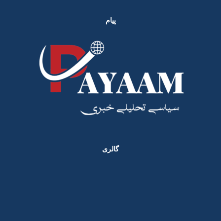
پیام
گالری