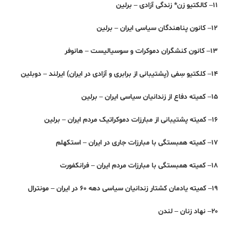
۱۱– کالکتیو زن* زندگی آزادی – برلین
۱۲– کانون پناهندگان سیاسی ایران – برلین
۱۳– کانون کنشگران دموکرات و سوسیالیست – هانوفر
۱۴– کلکتیو سِفی (پشتیبانی از برابری و آزادی در ایران) ایرلند – دوبلین
۱۵– کمیته دفاع از زندانیان سیاسی ایران – برلین
۱۶– کمیته پشتیبانی از مبارزات دموکراتیک مردم ایران – برلین
۱۷– کمیته همبستگی با مبارزات جاری در ایران – استکهلم
۱۸– کمیته همبستگی با مبارزات مردم ایران – فرانکفورت
۱۹– کمیته یادمان کشتار زندانیان سیاسی دهه ۶۰ در ایران – مونترال
۲۰– نهاد زنان – لندن