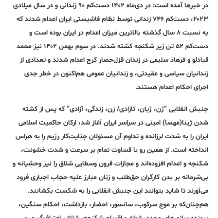
در خبرها آمده است: در دی‌ماه ۱۴۰۲ دست‌کم ۹۰ زندانی و در سال میلادی
۲۰۲۳، دست‌کم ۷۴۶ زندانی توسط نظام فاشیستی ایران اعدام شدند که
به نسبت ۸ سال گذشته بالاترین میزان اعدام در ایران بوده است و
دست‌کم ۵۲ تن زیر شکنجه کشته شدند. در سوم بهمن ۱۴۰۲ نیز محمد
قبادلو و فرهاد سلیمی در زندان قزل‌حصار کرج اعدام شدند و تعدادی از
زندانیان سیاسی و عقیدتی، و زندانیان عمومی هم‌اکنون در خطر جدی
اجرای احکام اعدام هستند.
جنبش انقلابی “ژن، ژیان، ئازادی/ زن، زندگی، آزادی” که پس از کشته
شدن ژینا(مهسا) امینی در سراسر ایران آغاز شد، ارکان حاکمیت اسلامی
ایران را به شدت لرزانده و تداوم آن مسئولان جنایت‌کار رژیم را به هراس
انداخته است. از همین رو با قساوت تمام بر سرعت و شدت خشونت،
شکنجه و اعدام افزوده‌اند و مجازات قرون وسطایی شلاق را نیز وحشیانه و
بی‌شرمانه بر بدن کارگران حق‌طلب و زنان مبارز علیه حجاب اجباری فرود
می‌آورند تا شاید بتوانند این جنبش انقلابی را به شکست بکشانند.
هم‌چنان‌‌که بر موج سرکوب، سانسور، احضار، بازداشت‌، احکام سنگین،