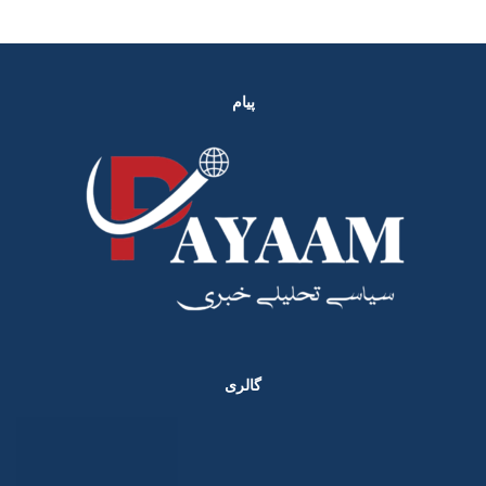
پیام
گالری