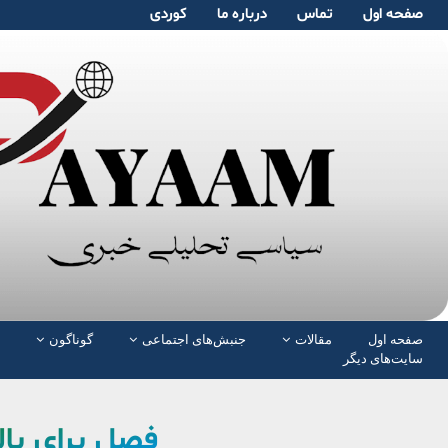
صفحە اول
تماس
دربارە ما
کوردی
صفحە اول
مقالات
جنبش‌های اجتماعی
گوناگون
سایت‌های دیگر
فصل برای با