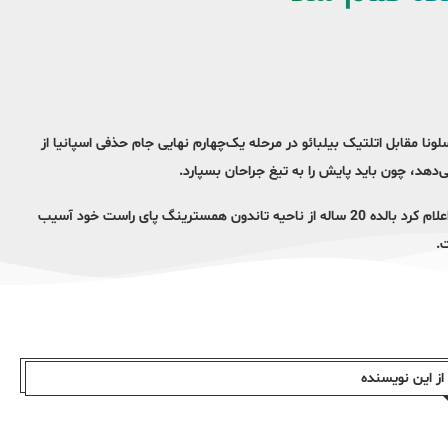
ه که در جریان شکست 4 بر 2 پنجشنبه شب بارسلونا مقابل اتلتیک بیلبائو در مرحله یک‌چهارم نهایی جام حذفی اسپانیا از
هد، چون باید پایش را به تیغ جراحان بسپارد.
باشگاه بارسلونا با انتشار بیانیه‌ای در تشریح آخرین وضعیت مدافع چپ خود اعلام کرد بالده 20 ساله از ناحیه تاندون همسترینگ پای راست خود آسیب
.
ز این نویسندە