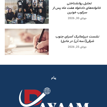
تحلیل روانشناختی
خانواده‌های دادخواه هفت ماه پس از
سرکوب خونین
جولای 30, 2026
نشست دیپلماتیک آسیای جنوب
شرقی‌(آ.سه.آن) در مانیل!
جولای 25, 2026
پیام