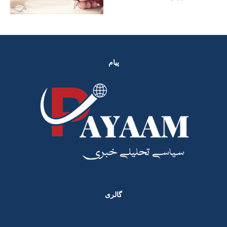
پیام
گالری