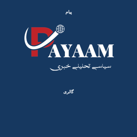
پیام
گالری