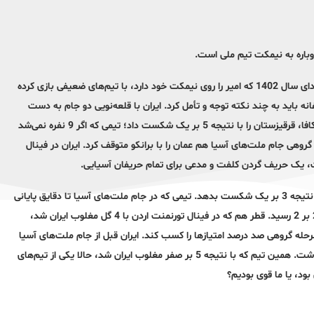
به گزارش ایلنا، در نقد او که کمی هم بی‌انصافی است، می‌گویند تیم ملی از ابتدای سال 1402 که امیر را روی نیمکت خود دارد، با تیم‌های ضعیفی بازی کرده
نه باید به چند نکته توجه و تأمل کرد. ایران با قلعه‌نویی دو جام به دست
آورده؛ اولی تورنمنت کافا و بعدی مسابقات چهارجانبه اردن. ایران در تورنمنت کافا، قرقیزستان را با نتیجه 5 بر یک شکست داد؛ تیمی که اگر 9 نفره نمی‌شد
گروهی جام ملت‌های آسیا هم عمان را با برانکو متوقف کرد. ایران در فینال
فت، یک حریف گردن کلفت و مدعی برای تمام حریفان آسیایی.
در تورنمنت اردن که به قهرمانی ایران منجر شد، تیم ملی توانست میزبان را با نتیجه 3 بر یک شکست بدهد. تیمی که در جام ملت‌های آسیا تا دقایق پایانی
از کره‌جنوبی پیش بود و در نهایت مقابل این تیم قدرتمند و مدعی به تساوی 2 بر 2 رسید. قطر هم که در فینال تورنمنت اردن با 4 گل مغلوب ایران شد،
ت و البته یکی از 3 تیمی که توانست در مرحله گروهی صد درصد امتیازها را کسب کند. ایران قبل از جام ملت‌های آسیا
یک بازی تدارکاتی هم برابر اندونزی برگزار کرد که انتقادهای فراوانی به همراه داشت. همین تیم که با نتیجه 5 بر صفر مغلوب ایران شد، حالا یکی از تیم‌های
د، یا ما قوی بودیم؟