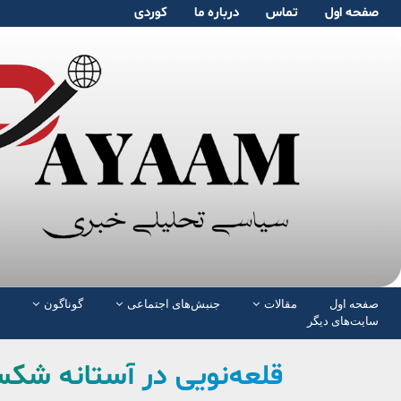
صفحە اول
تماس
دربارە ما
کوردی
صفحە اول
مقالات
جنبش‌های اجتماعی
گوناگون
سایت‌های دیگر
قلعه‌نویی در آستانه شک