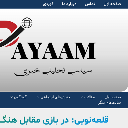
صفحە اول
تماس
دربارە ما
کوردی
صفحە اول
مقالات
جنبش‌های اجتماعی
گوناگون
سایت‌های دیگر
قلعه‌نویی: در بازی مقابل هن