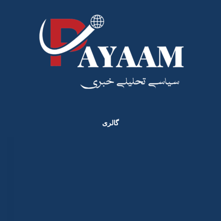
گالری