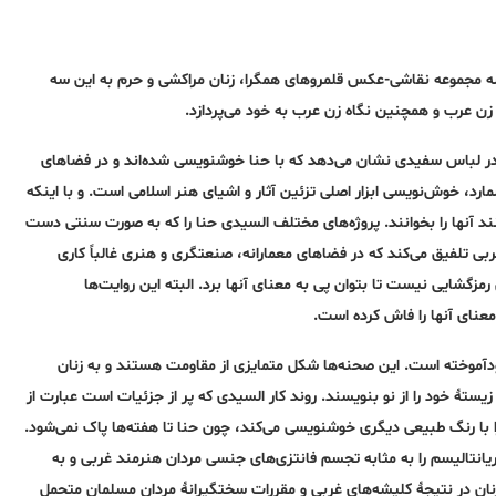
ا سه مجموعه نقاشی-عکس قلمروهای همگرا، زنان مراکشی و حرم به این سه
ن عرب و همچنین نگاه زن عرب به خود می‌پردازد.
یل ۲۰۰۰ شروع شد. السیدی زنان را در لباس سفیدی نشان می‌دهد که با حنا خوشنویسی شده‌اند و در فضاهای
ارد، خوش‌نویسی ابزار اصلی تزئین آثار و اشیای هنر اسلامی است. و با اینکه
ند آنها را بخوانند. پروژه‌های مختلف السیدی حنا را که به صورت سنتی دست
عربی تلفیق می‌کند که در فضاهای معمارانه، صنعتگری و هنری غالباً کاری
ل رمزگشایی نیست تا بتوان پی به معنای آنها برد. البته این روایت‌ها
معنای آنها را فاش کرده است.
آموخته است. این صحنه‌ها شکل متمایزی از مقاومت هستند و به زنان
ستۀ خود را از نو بنویسند. روند کار السیدی که پر از جزئیات است عبارت از
با رنگ طبیعی دیگری خوشنویسی می‌کند، چون حنا تا هفته‌ها پاک نمی‌شود.
یانتالیسم را به مثابه تجسم فانتزی‌های جنسی مردان هنرمند غربی و به
ان در نتیجۀ کلیشه‌های غربی و مقررات سختگیرانۀ مردان مسلمان متحمل