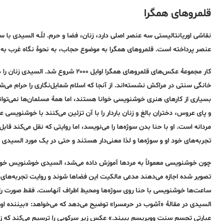
قلمروهای همگرا
نقاشی‌ اوریانتالیستی سه عنصر اصلی دارد، زنان، فضا و حرم. للّـه السیدی ب
عنصر پرداخته است. قلمروهای همگرا به موضوع حجاب، به نحوۀ نگاه غرب به ز
کار مجموعۀ عکس‌های قلمروهای همگرا اوا
خانگی سنتی در مراکش نشسته‌اند. از آنجا که اسلام شمایل‌نگاری را حرام می‌شم
بسیاری از کارهای هنری خوشنویسی خوانا هستند، اما همۀ مسلمان‌ها نمی‌توان
و پای عروس، دختران بالغ و زنان باردار را با آن تزئین می‌کنند با خوشنویسی 
مردانه است. او با حنا بدن سوژه‌ها را می‌نویسد، اما روایتی که نقل می‌کند قاب
تجربه‌های خود او و سوژه‌ها و لذا معنی‌دار هستند و حتی در یک مورد السیدی 
چون خوشنویسی معمولاً به مردها آموزش داده می‌شد، السیدی خوشنویس خود
تصویر شده اجازه می‌دهند مدعی مالکیت این فضاها شوند و روایت تجربه‌های زی
ساعت‌ها خوشنویسی با حنا روی سوژه‌ها ومحیط اطراف آنهاست. فقط صورت را 
السیدی در مقالۀ «آشوب در حرمسرا» توضیح می‌دهد که می‌خواهد: «بیننده اور
عبارتی تجسم سنت وویریسم ببیند.» عکس زیر سرکوبی را ترسیم می‌کند که زن