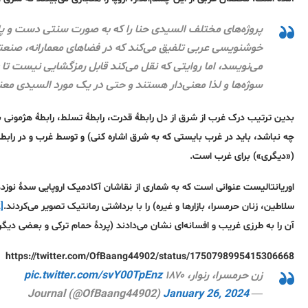
پروژه‌های مختلف السیدی حنا را که به صورت سنتی دست و پای عر
خوشنویسی عربی تلفیق می‌کند که در فضاهای معمارانه، صنعتگری 
می‌نویسد، اما روایتی که نقل می‌کند قابل رمزگشایی نیست تا بتو
سوژه‌ها و لذا معنی‌دار هستند و حتی در یک مورد السیدی معن
بدین ترتیب درک غرب از شرق از دل رابطۀ قدرت، رابطۀ تسلط، رابطۀ هژمونی
چه نباشد، باید در غرب بایستی که به شرق اشاره کنی) و توسط غرب و در رابط
(«دیگری») برای غرب است.
اوریانتالیست عنوانی است که به شماری از نقاشان آکادمیک اروپایی سدۀ نوزدهم 
سلاطین، زنان حرمسرا، بازارها و غیره) را با برداشتی رمانتیک تصویر می‌کردند.
[2]
آن را به طرزی غریب و افسانه‌ای نشان می‌دادند (پردۀ حمام ترکی و بعضی دیگر ا
https://twitter.com/OfBaang44902/status/1750798995415306668
زن حرمسرا، رنوار، ۱۸۷۰
pic.twitter.com/svY00TpEnz
January 26, 2024
— Journal (@OfBaang44902)