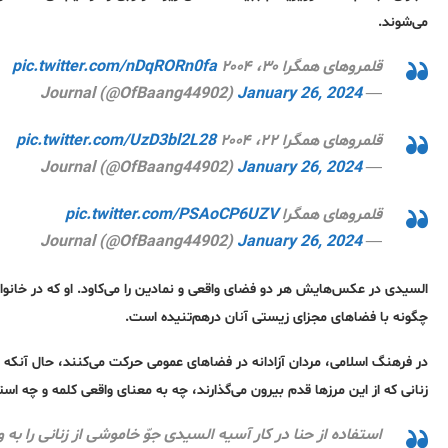
می‌شوند.
قلمروهای همگرا ۳۰، ۲۰۰۴
pic.twitter.com/nDqRORn0fa
January 26, 2024
— Journal (@OfBaang44902)
قلمروهای همگرا ۲۲، ۲۰۰۴
pic.twitter.com/UzD3bl2L28
January 26, 2024
— Journal (@OfBaang44902)
قلمروهای همگرا
pic.twitter.com/PSAoCP6UZV
January 26, 2024
— Journal (@OfBaang44902)
السیدی در عکس‌هایش هر دو فضای واقعی و نمادین را می‌کاود. او که در خ
چگونه با فضاهای مجزای زیستی آنان درهم‌تنیده است.
در فرهنگ اسلامی، مردان آزادانه در فضاهای عمومی حرکت می‌کنند، حال آنکه 
زنانی که از این مرزها قدم بیرون می‌گذارند، چه به معنای واقعی کلمه و چه ا
استفاده از حنا در کار آسیه السیدی جوّ خاموشی از زنانی را به