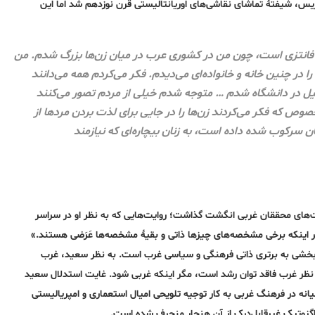
ی پاریس، شیفتۀ تماشای نقاشی‌های اوریانتالیستی قرن نوزدهم شد اما این
اً فانتزی است، چون من در کشوری عرب در میان زن‌ها بزرگ شدم. من
ه را در چنین خانه و خانواده‌ای می‌دیدم. فکر می‌کردم همه می‌دانند
یل در دانشگاه شدم … متوجه شدم خیلی از مردم تصور می‌کنند
وص که فکر می‌کردند زن‌ها را در جایی برای لذت بردن مردها از
ان سرکوب شده داده است، به زنان بیچاره‌ای که نیازمند
 ذات‌باوری (essentialism) روایت‌های محققان غربی انگشت گذاشت؛ روایت‌هایی که به نظر او در سراسر
 اینکه برخی مشخصه‌های چیزها ذاتی و بقیۀ مشخصه‌ها عَرَضی هستند.»
خشی به برتری ذاتی فرهنگی و سیاسی غرب است. به نظر سعید، غرب
ز نظر غرب فاقد توان رشد است، مگر اینکه غربی شود. غایت استدلال سعید
نه در فرهنگ غربی به کار توجیه تلویحی امیال استعماری و امپریالیستی
 اگزوتیک غیرقابل‌درک از آن هنجار منحرف شده است.