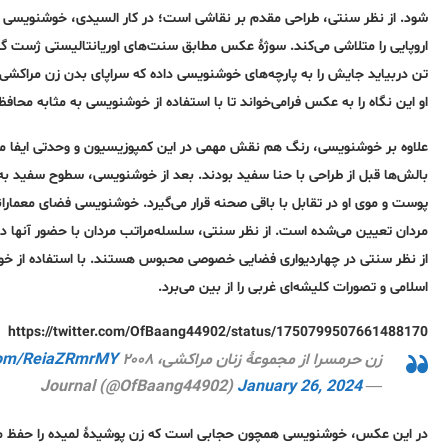
شود. از نظر سنتی، طراحی مقدم بر نقاشی است؛ در کار السیدی، خوشنویسی نو
اروپایی را متلاشی می‌کند. سوژۀ عکس مطابق سنت‌های اوریانتالیستی ژست گرف
تن دربیاید جایش را به پارچه‌های خوشنویسی داده که سراپای بدن زن مراکشی را
او این نگاه را به عکس فرامی‌خواند تا با استفاده از خوشنویسی به مثابه محاف
علاوه بر خوشنویسی، رنگ هم نقش مهمی در این کمپوزیسیون و وحدتی ایفا می‌
بالش‌ها قبل از طراحی با حنا سفید بودند. بعد از خوشنویسی، سطوح سفید به
پوست و موی او در تقابل با باقی صحنه قرار می‌گیرد. خوشنویسی فضای معماران
مردان تعیین می‌شده است. از نظر سنتی، سلسله‌مراتب مردان با حضور آنها در ف
از نظر سنتی در چهاردیواری فضایی خصوصی محبوس هستند. با استفاده از خوشن
اسلامی و تصورات کلیشه‌ای غربی را از بین می‌برد.
https://twitter.com/OfBaang44902/status/1750799507661488170
زن حرمسرا از مجموعۀ زنان مراکشی، ۲۰۰۸
.com/ReiaZRmrMY
January 26, 2024
— Journal (@OfBaang44902)
در این عکس، خوشنویسی همچون حجابی است که زن پوشیدۀ لمیده را حفظ می‌کن