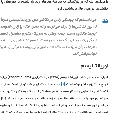
را می‌کاود. للّـه که در بزرگسالی به مدرسۀ هنرهای زیبا راه یافته، در موزه‌ها
نقاشی‌ها در عین حال پریشانش کرد:
می‌دانستم که برهنگی زنان در نقاشی‌های اوریانتالیستی صرف
نه این نقاشی‌ها را درک می‌کردم و نه مادر، خاله یا زنان خانواد
این‌ها فانتزی است. بعد، وقتی به آمریکا رفتم و مشغول تحص
زندگی زنان در فرهنگ ما چنین است. تصور اشتباهی بود، به خص
نظرها پنهان می‌کنند… حالا هم تصور زنان برهنه جایش را به زن
نجات‌بخش‌اند.
اوریانتالیسم
ادوارد سعید در کتاب
اوریانتالیسم
(۱۹۷۸) بر
تاریخ بر شرق حاکم بوده است.
[1]
مقصود از ذات‌باوری «دکترینی است مبنی بر
نتیجۀ این ذات‌باوری مدنظر سعید نظام جعلیاتی است که هدفش مشروعیت‌ب
سوژه‌های خود را پست، عقب‌مانده و نیازمند ولایت و هدایت می‌بیند. شرق ا
در اصل این است که سنت دیرپای تصاویر غلط و رمانتیک شده از آسیا و خاورمیا
آمده است. محققان غربی از این چشم‌انداز، اروپا را هنجاری می‌بینند که شرق