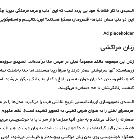
السیدی با کار خلاقانۀ خود پی برده است که این آداب و عرف فرهنگی دیرپا چگ
این دو دنیا همان دنیاها- قلمروهای همگرا هستند؟ اوریانتالیسم و اسلام‌گرایی
Ad placeholder
زنان مراکشی
زنان این مجموعه مانند مجموعۀ قبلی در حبس حنا درآمده‌اند. السیدی سوژه‌ها
زن‌هاست: آنها سرنوشتی مقدر دارند یا صرفاً زیبا هستند. اما حنا به‌شدت نم
که هنگام رسیدن دختران جوان به سن بلوغ و گذار به زنانگی برگزار می‌شود. استفا
کیفیت زنانگی‌شان با هم «سخن» می‌گویند.
السیدی تصویرسازی اوریانتالیستی تاریخ نقاشی غرب را می‌گیرد، مدل‌ها را در 
حرمسرای لختی را به عنوان شرقی تخیلی به تصویر کشیده است). فقط مفهوم ک
معمارانه را حذف می‌کند و به جای آنها مدل‌ها را از سر تا پا با خوشنویسی می
فتیشیستی قرار گرفته‌اند، از دیدگاه‌های تثبیت شده به زنان عرب در هنر غرب 
همگرا» خوشنویسی‌ روی بدن زنان مراکشی پیچیده‌تر و ظریف‌تر می‌شود، گویی تا