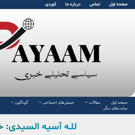
صفحە اول
تماس
دربارە ما
کوردی
صفحە اول
مقالات
جنبش‌های اجتماعی
گوناگون
سایت‌های دیگر
للـه آسیه السیدی: خ