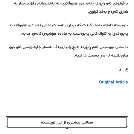
بەگوێرەی ئەو ڕاپۆرتە، ئەم دوو هاووڵاتییە لە بەندیخانەی قزڵحەسار لە
شاری کەرەج بەند کراون.
پێویستە ئاماژە بەوە بکرێت کە بڕیاری لەسێدارەدانی ئەم دوو هاووڵاتییە
پەیوەندی بە تاوانەکانی پەیوەست بە ماددە هۆشبەرەکانەوە هەیە.
تا ساتی نووسینی ئەم ڕاپۆرتە هیچ زانیارییەک لەسەر چارەنووسی ئەو دوو
هاووڵاتییە لە بەر دەست دا نییە.
ع – ر
Original Article
مطالب بیشتری از این نویسندە