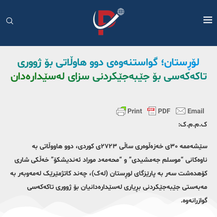
لۆڕستان؛ گواستنەوەی دوو هاوڵاتی بۆ ژووری
تاکەکەسی بۆ جێبەجێکردنی سزای لەسێدارەدان
ک.م.م.ک:
سێشەممە ٣٠ی خەزەڵوەری ساڵی ٢٧٢٣ی کوردی، دوو هاووڵاتی بە
ناوەکانی “موسلم جەمشیدی” و “محەمەد موراد ئەندیشکۆ” خەڵکی شاری
کۆهدەشت سەر بە پارێزگای لوڕستان (لەک)، چەند کاتژمێرێک لەمەوبەر بە
مەبەستی جێبەجێکردنی بڕیاری لەسێدارەدانیان بۆ ژووری تاکەکەسی
گوازرانەوە.