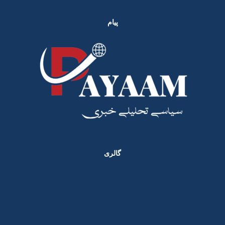
پیام
گالری