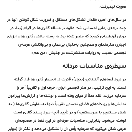
صورت نپذیرفت.
در سال‌های اخیر، فقدان تشکل‌های مستقل و ضرورت شکل گرفتن آنها در
چند برهه‌ی زمانی احساس شد: علاوه بر مسأله گالری‌ها در قیام ژینا، در
دوران قرنطینه‌ی کووید که منجر شده بود به بسته ماندن گالری‌ها و انزوای
اجباری هنرمندان و همچنین به‌دنبال بی‌عملی و بی‌واکنشی عرصه‌ی
تجسمی نسبت به روایات منتشرشده در جنبش «من هم».
سیطره‌ی مناسبات مردانه
در نبود فضاهای آلترناتیو (بدیل)، قدرت در انحصار گالری‌ها قرار گرفته
است. به این ترتیب، در هنر تجسمی ایران، حرف اول و تقریباً آخر را
سرمایه می‌زند. نقد عملاً از میان رفته است و نوشته‌ها و گزارش‌ها پیرامون
نمایش‌ها و رویدادهای فضای تجسمی تقریباً تنها به‌سفارش گالری‌ها ( به
شکل مستقیم یا غیرمستقیم) و در تاًیید آنچه مورد پسند گالری است
نوشته می‌شود. بنابراین، مناسبات حرفه‌ای در این فضا در محدوده‌ای
هرمی شکل می‌گیرد که سرمایه رأس آن را تشکیل می‌دهد و تکثر آرا (دوایر