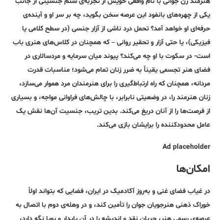
هنرمند زن جوانی با نام واقعی خویش از تجربه‌ی ستم جنسیتی از جانب
یکی از چهره‌های بانفود این عرصه سخن بگوید، چه بر سر او و آینده‌ی
حرفه‌ای او خواهد آمد؟ تحمل درد ناشی از آزار جنسی (در سطح کلامی یا
فیزیکی)، یا حتی آزار و تحقیر روانی – که همچنان در کلاس‌های هنری باب
است- در سکوت با او چه می‌کند؟ پیوند میان سرمایه و مردسالاری در
فضای هنر تجسمی یقیناً به ضرر زنان تمام می‌شود؛ مناسبات قدرت
مردانه، همچنان که راه ارتباط‌گیری را برای هنرمندان مرد هموار می‌سازد،
زنان هنرمند را، در وضعیتی نابرابر، با چالش‌های فراوانی مواجه، و بسیاری
از فرصت‌ها را از آنان دریغ می‌کند. بدین تریب، جنسیت آن‌ها نقش یک
عامل محدودکننده را برایشان بازی می‌کند.
Ad placeholder
امکان‌ها
در غیاب فضای غنی و به‌روز آکادمیک در ایران، فضایی که بتواند اولاً
خوراک ذهنی هنرجویان جوان را تأمین کند، و در وهله‌ی دوم با اتصال به
عرصه‌ی رسمی هنر، جریان نقد و اندیشه را در آن پایدار و پویا نگه دارد،