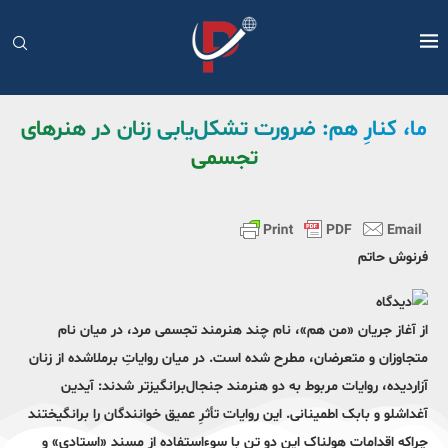
ما، کنارِ هم: ضرورت تشکل‌‌یابی زنان در هنرهای
تجسمی
فرنوش حاتم
از آغاز جریان «من هم»، نام چند هنرمند تجسمی مرد، در میان نام
متجاوزان و متعرضان، مطرح شده است. در میان روایاتِ برملاشده از زنان
آزاردیده، روایات مربوط به دو هنرمند جنجال‌برانگیزتر شدند: آیدین
آغداشلو و بابک اطمینانی. این روایات تأثرِ عمیق خوانندگان را برانگیختند
چراکه اقدامات هولناک این دو تن با سوءاستفاده از مسند «استادی» و