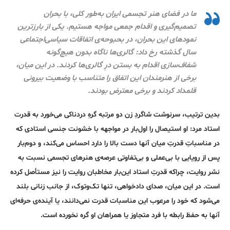
ما در فضای هنر تجسمی ایران به‌طور کلی، با بحران
تصمیم‌گیری‌ و اقدام جمعی مواجه هستیم. یکی از بارزترین
نمودهای این بحران، در بحبوحه‌ی اتفاقات سیاسی‌اجتماعی
سال گذشته رخ داد: گالری‌ها ناگاه بدون هیچ‌گونه
شفاف‌سازی اقدام به بستن درِ گالری‌ها کردند. در این میان،
برخی از هنرمندان این اتفاق را متناسب با وضعیت بیرونی
قلمداد کردند و برخی معترض بودند.
بدین ترتیب، سرنوشت شاگردِ زن دو مرتبه گرهِ دردناکی می‌خورد به قدرت
استاد مرد: او استیصال را اول‌بار در مواجهه با خشونت جنسی استادی که
در مناسباتِ قدرتِ میان آنها دست بالا را دارد احساس می‌کند، و دوم‌بار
پس از رویایی با بی‌عملی و بی‌تفاوتی عرصه‌ی هنرهای تجسمی نسبت به
نشر روایت، چراکه قدرتِ استاد این‌بار مخاطبان روایت را نیز مستأصل کرده
است. در این میان، صدای دادخواهی، تنها تک‌وتوک، از جانب زنانی بلند
می‌شود که خود را مرعوب این مناسبات قدرت نمی‌دانند، یا آینده‌ی حرفه‌ای
آنها به حفظ رابطه با فرد متجاوز یا همراهان او گره نخورده است.