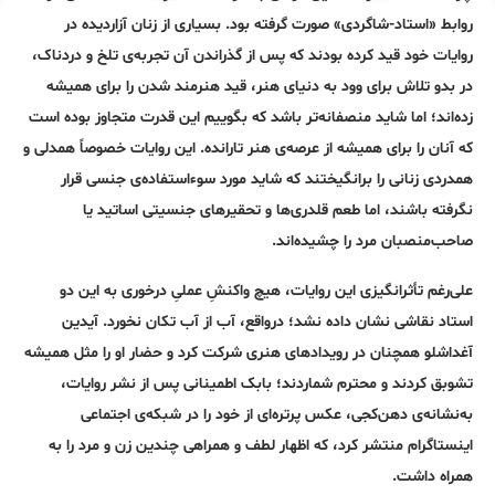
روابط «استاد-شاگردی» صورت گرفته بود. بسیاری از زنان آزاردیده در
روایات خود قید کرده بودند که پس از گذراندن آن تجربه‌ی تلخ و دردناک،
در بدو تلاش برای وود به دنیای هنر، قید هنرمند شدن را برای همیشه
زده‌اند؛ اما شاید منصفانه‌تر باشد که بگوییم این قدرت متجاوز بوده است
که آنان را برای همیشه از عرصه‌ی هنر تارانده. این روایات خصوصاً همدلی و
همدردی زنانی را برانگیختند که شاید مورد سوءاستفاده‌ی جنسی قرار
نگرفته باشند، اما طعم قلدری‌ها و تحقیرهای جنسیتی اساتید یا
صاحب‌منصبان مرد را چشیده‌اند.
علی‌رغم تأثرانگیزی این روایات، هیچ واکنشِ عملیِ درخوری به این دو
استاد نقاشی نشان داده نشد؛ درواقع، آب از آب تکان نخورد. آیدین
آغداشلو همچنان در رویدادهای هنری شرکت کرد و حضار او را مثل همیشه
تشوبق کردند و محترم شماردند؛ بابک اطمینانی پس از نشر روایات،
به‌نشانه‌ی دهن‌کجی، عکس پرتره‌ای از خود را در شبکه‌ی اجتماعی
اینستاگرام منتشر کرد، که اظهار لطف و همراهی چندین زن و مرد را به
همراه داشت.