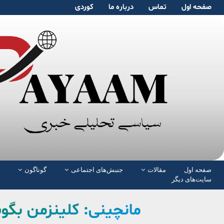
صفحە اول
تماس
دربارە ما
کوردی
صفحە اول
مقالات
جنبش‌های اجتماعی
گوناگون
سایت‌های دیگر
مانچینی: کلینزمن بگوید