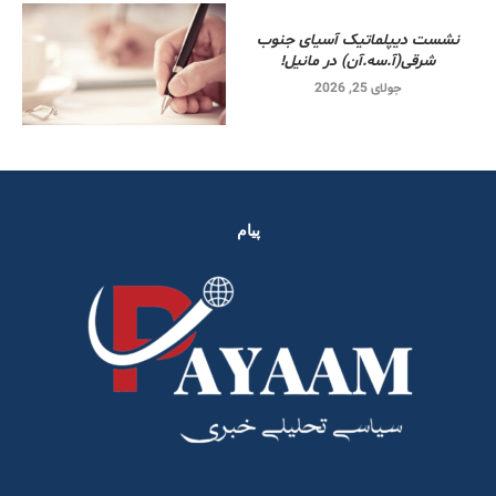
نشست دیپلماتیک آسیای جنوب
شرقی‌(آ.سه.آن) در مانیل!
جولای 25, 2026
پیام