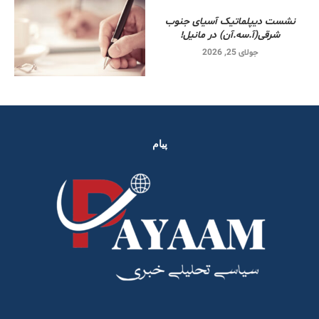
نشست دیپلماتیک آسیای جنوب
شرقی‌(آ.سه.آن) در مانیل!
جولای 25, 2026
پیام