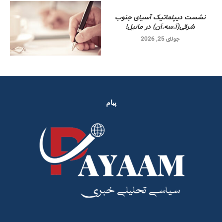
نشست دیپلماتیک آسیای جنوب
شرقی‌(آ.سه.آن) در مانیل!
جولای 25, 2026
پیام