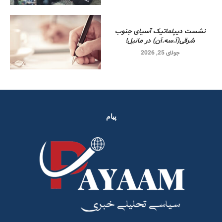
نشست دیپلماتیک آسیای جنوب
شرقی‌(آ.سه.آن) در مانیل!
جولای 25, 2026
پیام