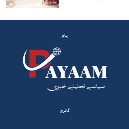
پیام
گالری