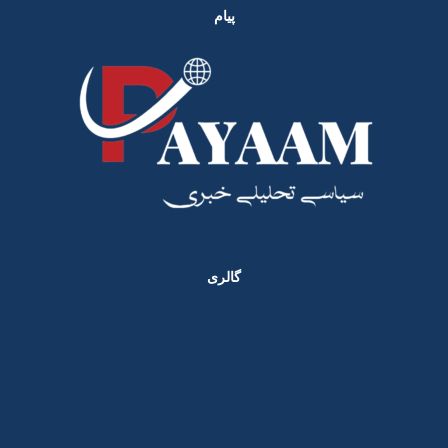
پیام
گالری