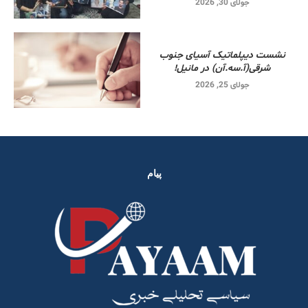
جولای 30, 2026
نشست دیپلماتیک آسیای جنوب
شرقی‌(آ.سه.آن) در مانیل!
جولای 25, 2026
پیام