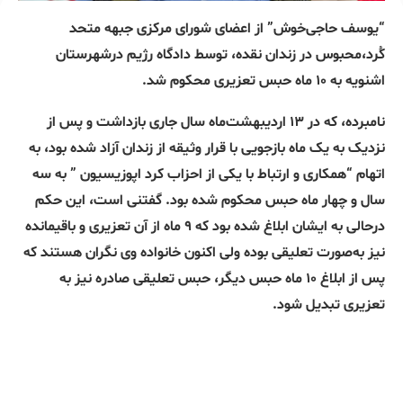
“یوسف حاجی‌خوش” از اعضای شورای مرکزی جبهه متحد
کُرد،محبوس در زندان نقده، توسط دادگاه رژیم درشهرستان
اشنویە به ١٠ ماه حبس تعزیری محکوم شد.
نامبرده، کە در ١٣ اردیبهشت‌ماه سال جاری بازداشت و پس از
نزدیک بە یک ماه بازجویی با قرار وثیقە از زندان آزاد شدە بود، بە
اتهام “همکاری و ارتباط با یکی از احزاب کرد اپوزیسیون ” به سە
سال و چهار ماه حبس محکوم شدە بود. گفتنی است، این حکم
درحالی بە ایشان ابلاغ شدە بود کە ٩ ماه از آن تعزیری و باقیماندە
نیز بەصورت تعلیقی بودە ولی اکنون خانوادە وی نگران هستند کە
پس از ابلاغ ١٠ ماه حبس دیگر، حبس تعلیقی صادرە نیز بە
تعزیری تبدیل شود.