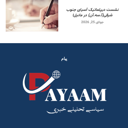
نشست دیپلماتیک آسیای جنوب
شرقی‌(آ.سه.آن) در مانیل!
جولای 25, 2026
پیام