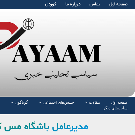
صفحە اول
تماس
دربارە ما
کوردی
صفحە اول
مقالات
جنبش‌های اجتماعی
گوناگون
سایت‌های دیگر
مدیرعامل باشگاه مس کر