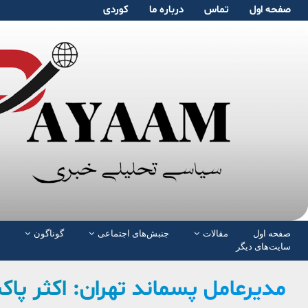
صفحە اول
تماس
دربارە ما
کوردی
صفحە اول
مقالات
جنبش‌های اجتماعی
گوناگون
سایت‌های دیگر
مدیرعامل پسماند تهران: اکثر پاکبا