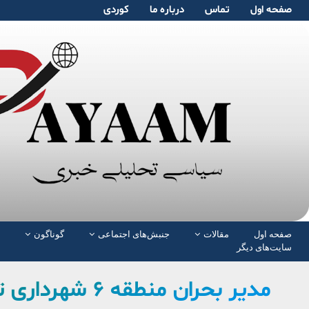
صفحە اول
تماس
دربارە ما
کوردی
صفحە اول
مقالات
جنبش‌های اجتماعی
گوناگون
سایت‌های دیگر