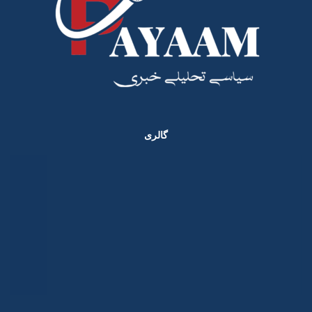
گالری