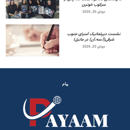
سرکوب خونین
جولای 30, 2026
نشست دیپلماتیک آسیای جنوب
شرقی‌(آ.سه.آن) در مانیل!
جولای 25, 2026
پیام