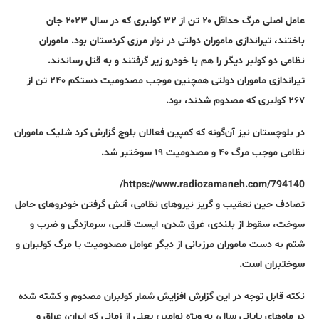
عامل اصلی مرگ حداقل ۲۰ تن از ۳۲ کولبری که در سال ۲۰۲۳ جان
باختند، تیراندازی ماموران دولتی در نوار مرزی کردستان بود. ماموران
نظامی دو کولبر دیگر را هم با خودرو زیر گرفتند و به قتل رساندند.
تیراندازی ماموران دولتی همچنین موجب مصدومیت دستکم ۲۴۰ تن از
۲۶۷ کولبری که مصدوم شدند، بود.
در بلوچستان نیز آن‌گونه که کمپین فعالان بلوچ گزارش کرد شلیک ماموران
نظامی موجب مرگ ۴۰ و مصدومیت ۱۹ سوختبر شد.
https://www.radiozamaneh.com/794140/
تصادف حین تعقیب و گریز نیروهای نظامی، آتش گرفتن خودروهای حامل
سوخت، سقوط از بلندی، غرق شدن، ایست قلبی، سرمازدگی و ضرب و
شتم به دست ماموران مرزبانی از دیگر عوامل مصدومیت یا مرگ کولبران و
سوختبران است.
نکته قابل توجه در این گزارش افزایش شمار کولبران مصدوم و کشته شده
در ماه‌های پایانی سال، به ویژه نوامبر، یعنی از زمانی که ایران، عراق و