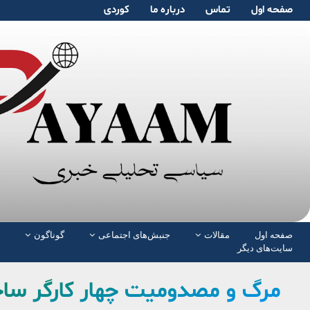
صفحە اول
تماس
دربارە ما
کوردی
صفحە اول
مقالات
جنبش‌های اجتماعی
گوناگون
سایت‌های دیگر
مرگ و مصدومیت چهار کارگر ساخت