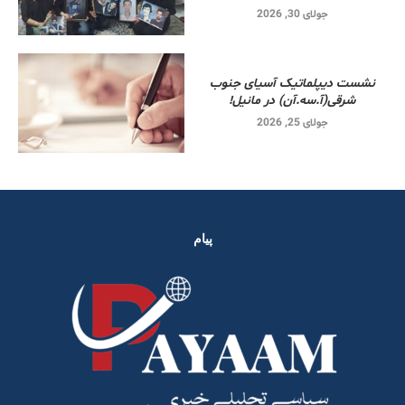
جولای 30, 2026
نشست دیپلماتیک آسیای جنوب
شرقی‌(آ.سه.آن) در مانیل!
جولای 25, 2026
پیام