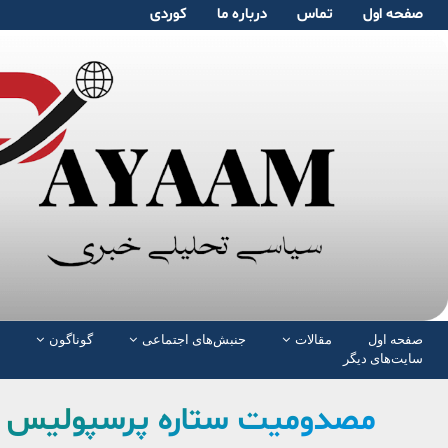
صفحە اول
تماس
دربارە ما
کوردی
صفحە اول
مقالات
جنبش‌های اجتماعی
گوناگون
سایت‌های دیگر
مصدومیت ستاره پرسپولیس را 