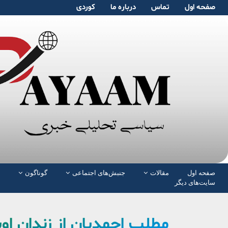
صفحە اول
تماس
دربارە ما
کوردی
صفحە اول
مقالات
جنبش‌های اجتماعی
گوناگون
سایت‌های دیگر
مطلب احمدیان از زندان او