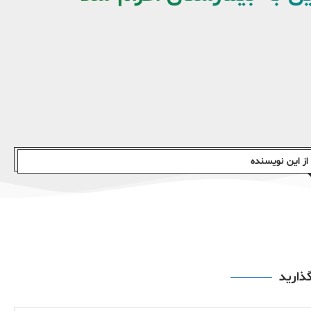
ز این نویسندە
گذارید