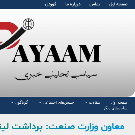
صفحە اول
تماس
دربارە ما
کوردی
صفحە اول
مقالات
جنبش‌های اجتماعی
گوناگون
سایت‌های دیگر
معاون وزارت صنعت: برداشت لیتی