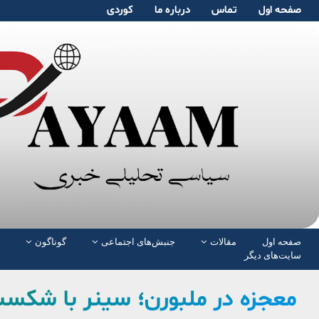
صفحە اول
تماس
دربارە ما
کوردی
صفحە اول
مقالات
جنبش‌های اجتماعی
گوناگون
سایت‌های دیگر
معجزه در ملبورن؛ سینر با شکست