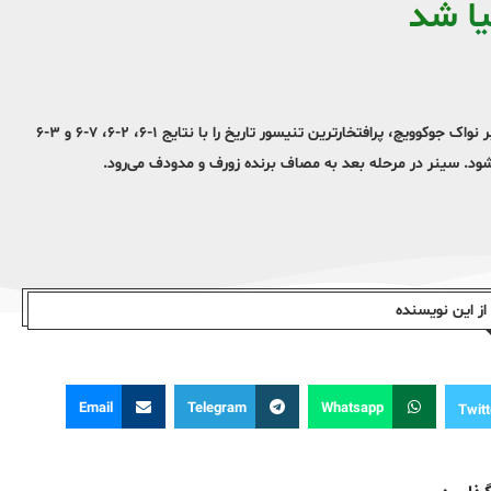
یا شد
یانیک سینر، نفر چهارم رنکینگ جهانی تنیس، با ارائه نمایشی خیره‌کننده برابر نواک جوکوویچ، پرافتخارترین تنیسور تاریخ را با نتایج ۱-۶، ۲-۶، ۷-۶ و ۳-۶
شود. سینر در مرحله بعد به مصاف برنده زورف و مدودف می‌رود.
ز این نویسندە
Email
Telegram
Whatsapp
Twitt