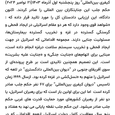
کیفری بین‌المللی” روز پنجشنبه اول آذرماه ۱۴۰۳(۲۱ نوامبر ۲۰۲۴)
حکم جلب این جنایتکاران بین المللی را صادر کردند. اکنون
دادگاه، این ارزیابی دادستان کل را مورد تائید قرار داده که :
«شواهد قوی وجود دارد که هر دو مقام اسرائیلی در ایجاد قحطی و
گرسنگی گسترده در غزه و تخریب گسترده بیمارستان‌ها،
مسئولیت جنایی دارند. مجموعه اقداماتی که اسرائیل در جهت
ایجاد قحطی و تخریب سیستم سلامت درغزه انجام داده است،
مبنایی برای اتهام‌های «جنایت جنگی» و «جنایت علیه بشریت»
است. این تصمیم همچنین تائیدی است بر طرح پرونده‌ای از
سوی آفریقای جنوبی در “دیوان بین‌المللی دادگستری” در لاهه که
اسرائیل را متهم به «نسل‌کشی در غزه» کرده بود. ازسال ۱۹۹۹ زمان
تاسیس “دیوان کیفری بین‌المللی” برای ۶۷ نفر حکم جلب صادر
کرده است
اما این برای اولین بار است که برای رهبران اسرائیل، یا
دو نفر از رهبران کشورهای مورد حمایت قدرت های غربی حکم
جلب صادر میشود. این حکم جلب نقطه پایانی می نهد به هفتاد و
پنج سال معافیت کامل دولت اسرائیل ازهمه اقداماتی که در