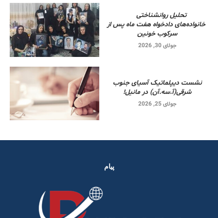
تحلیل روانشناختی
خانواده‌های دادخواه هفت ماه پس از
سرکوب خونین
جولای 30, 2026
نشست دیپلماتیک آسیای جنوب
شرقی‌(آ.سه.آن) در مانیل!
جولای 25, 2026
پیام