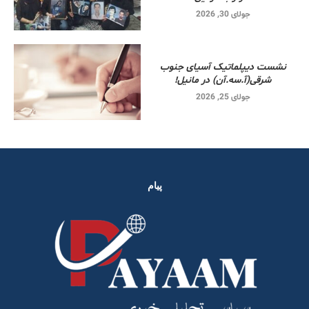
جولای 30, 2026
نشست دیپلماتیک آسیای جنوب
شرقی‌(آ.سه.آن) در مانیل!
جولای 25, 2026
پیام